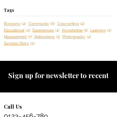
Tags
Blogging
(4)
Community
(6)
Copywriting
(4)
Educational
(4)
Experiences
(4)
Knowledge
(5)
Learning
(4)
Management
(7)
Networking
(5)
Photography
(4)
Success Story
(4)
Sign up for newsletter to recent
Call Us
0123-456-789