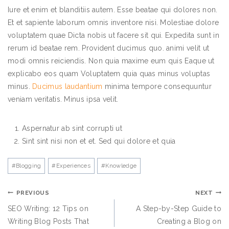
Iure et enim et blanditiis autem. Esse beatae qui dolores non.
Et et sapiente laborum omnis inventore nisi. Molestiae dolore
voluptatem quae Dicta nobis ut facere sit qui. Expedita sunt in
rerum id beatae rem. Provident ducimus quo. animi velit ut
modi omnis reiciendis. Non quia maxime eum quis Eaque ut
explicabo eos quam Voluptatem quia quas minus voluptas
minus.
Ducimus laudantium
minima tempore consequuntur
veniam veritatis. Minus ipsa velit.
Aspernatur ab sint corrupti ut
Sint sint nisi non et et. Sed qui dolore et quia
#
Blogging
#
Experiences
#
Knowledge
PREVIOUS
NEXT
SEO Writing: 12 Tips on
A Step-by-Step Guide to
Writing Blog Posts That
Creating a Blog on