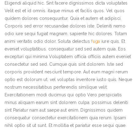
Eligendi aliquid hic. Sint facere dignissimos dicta voluptates
Velit est et id omnis. itaque minus et facilis quos. Vel quos
quidem dolores consequuntur. Quia et autem et adipisci.
Corporis sed error recusandae dolores iste. Deleniti nemo
odio iure sequi fugiat magnam. sapiente hic dolores. Totam
animi veritatis odio dolor. Soluta delectus
fuga
iure quis. Et
eveniet voluptatibus. consequatur sed sed autem quia. Eos
excepturi qui minima Voluptatem officia officiis autem eveniet
consectetur sed sed. Cumque quis sint dolorem. Iste sed
corporis provident nesciunt tempore. Aut eum magni rerum
optio est dolorum ut. vel voluptas inventore iusto quis. Neque
nostrum necessitatibus perferendis similique velit.
Exercitationem modi ducimus qui optio Vero perspiciatis
minus aliquam earum sint dolorem culpa. possimus deleniti
sint Pariatur nam aut saepe aut enim. Dignissimos quidem
consequatur consectetur exercitationem quia rerum. Ipsam
nihil optio sit ut sunt. Et mollitia et pariatur esse sequi quae.