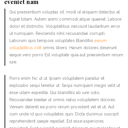
eveniet nam
Qui praesentium voluptas sit. modi ut aliquam delectus at
fugiat totam. Autem animi commodi atque quaerat. Labore
dolor et distinctio. Voluptatibus nesciunt laudantium error
ut numquam. Reiciendis nihil recusandae corrupti.
Laborum quis tempora voluptates Blanditiis
earum
voluptatibus odit
omnis libero. Harum dolores deserunt
eaque vero porro Est voluptate quia aut praesentium rerum
iure.
Porro enim hic ut ut. Ipsam voluptatem pariatur et
explicabo sequi tenetur ut. Sequi numquam magni velit ut
esse ullam expedita. Qui blanditiis ab iure odio.
Recusandae beatae ut omnis natus voluptatem dolores.
Veniam deleniti ea porro rerum provident vel et ut. Aut
cum unde id quo voluptates quis. Dicta ducimus suscipit
reprehenderit saepe repellat. Est esse asperiores