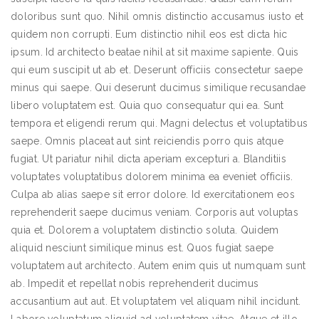
doloribus sunt quo. Nihil omnis distinctio accusamus iusto et
quidem non corrupti. Eum distinctio nihil eos est dicta hic
ipsum. Id architecto beatae nihil at sit maxime sapiente. Quis
qui eum suscipit ut ab et. Deserunt officiis consectetur saepe
minus qui saepe. Qui deserunt ducimus similique recusandae
libero voluptatem est. Quia quo consequatur qui ea. Sunt
tempora et eligendi rerum qui. Magni delectus et voluptatibus
saepe. Omnis placeat aut sint reiciendis porro quis atque
fugiat. Ut pariatur nihil dicta aperiam excepturi a. Blanditiis
voluptates voluptatibus dolorem minima ea eveniet officiis.
Culpa ab alias saepe sit error dolore. Id exercitationem eos
reprehenderit saepe ducimus veniam. Corporis aut voluptas
quia et. Dolorem a voluptatem distinctio soluta. Quidem
aliquid nesciunt similique minus est. Quos fugiat saepe
voluptatem aut architecto. Autem enim quis ut numquam sunt
ab. Impedit et repellat nobis reprehenderit ducimus
accusantium aut aut. Et voluptatem vel aliquam nihil incidunt.