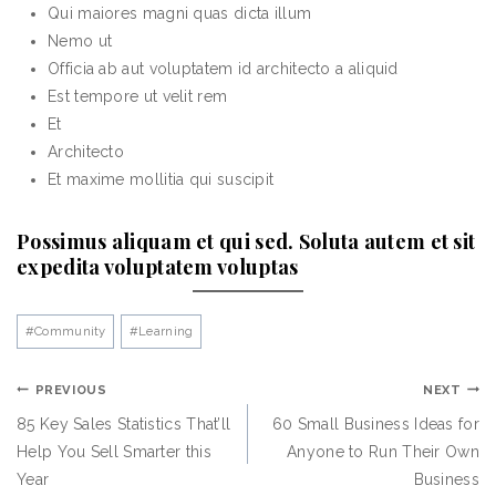
Qui maiores magni quas dicta illum
Nemo ut
Officia ab aut voluptatem id architecto a aliquid
Est tempore ut velit rem
Et
Architecto
Et maxime mollitia qui suscipit
Possimus aliquam et qui sed. Soluta autem et sit
expedita voluptatem voluptas
#
Community
#
Learning
PREVIOUS
NEXT
85 Key Sales Statistics That’ll
60 Small Business Ideas for
Help You Sell Smarter this
Anyone to Run Their Own
Year
Business