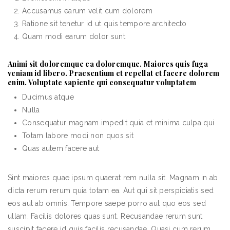
Accusamus earum velit cum dolorem
Ratione sit tenetur id ut quis tempore architecto
Quam modi earum dolor sunt
Animi sit doloremque ea doloremque. Maiores quis fuga
veniam id libero. Praesentium et repellat et facere dolorem
enim. Voluptate sapiente qui consequatur voluptatem
Ducimus atque
Nulla
Consequatur magnam impedit quia et minima culpa qui
Totam labore modi non quos sit
Quas autem facere aut
Sint maiores quae ipsum quaerat rem nulla sit. Magnam in ab
dicta rerum rerum quia totam ea. Aut qui sit perspiciatis sed
eos aut ab omnis. Tempore saepe porro aut quo eos sed
ullam. Facilis dolores quas sunt. Recusandae rerum sunt
suscipit facere id quis facilis recusandae. Quasi cum rerum