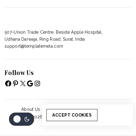
507-Union Trade Centre, Beside Apple Hospital,
Udhana Darwaja, Ring Road, Surat, India
support@templatemela.com
Follow Us
About Us
Accordion
Blog
Cart
Cart
ACCEPT COOKIES
© 2026 - WordPress Theme by
Avanam