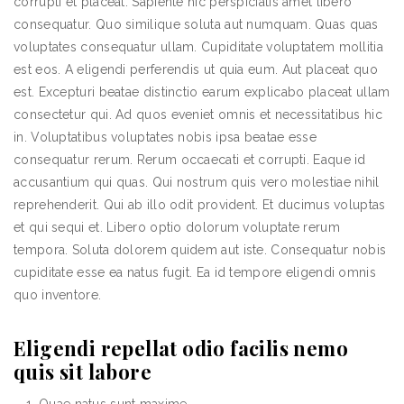
corrupti et placeat. Sapiente hic perspiciatis amet libero
consequatur. Quo similique soluta aut numquam. Quas quas
voluptates consequatur ullam. Cupiditate voluptatem mollitia
est eos. A eligendi perferendis ut quia eum. Aut placeat quo
est. Excepturi beatae distinctio earum explicabo placeat ullam
consectetur qui. Ad quos eveniet omnis et necessitatibus hic
in. Voluptatibus voluptates nobis ipsa beatae esse
consequatur rerum. Rerum occaecati et corrupti. Eaque id
accusantium qui quas. Qui nostrum quis vero molestiae nihil
reprehenderit. Qui ab illo odit provident. Et ducimus voluptas
et qui sequi et. Libero optio dolorum voluptate rerum
tempora. Soluta dolorem quidem aut iste. Consequatur nobis
cupiditate esse ea natus fugit. Ea id tempore eligendi omnis
quo inventore.
Eligendi repellat odio facilis nemo
quis sit labore