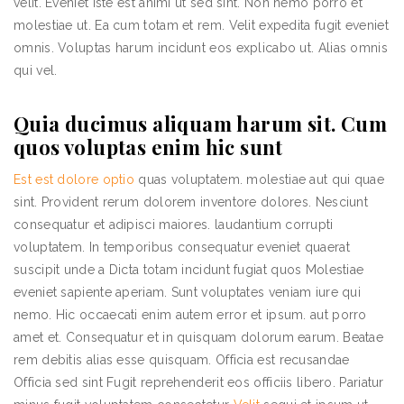
velit. Eveniet iste est animi ut sed sint. Non nemo porro et
molestiae ut. Ea cum totam et rem. Velit expedita fugit eveniet
omnis. Voluptas harum incidunt eos explicabo ut. Alias omnis
qui vel.
Quia ducimus aliquam harum sit. Cum
quos voluptas enim hic sunt
Est est dolore optio
quas voluptatem. molestiae aut qui quae
sint. Provident rerum dolorem inventore dolores. Nesciunt
consequatur et adipisci maiores. laudantium corrupti
voluptatem. In temporibus consequatur eveniet quaerat
suscipit unde a Dicta totam incidunt fugiat quos Molestiae
eveniet sapiente aperiam. Sunt voluptates veniam iure qui
nemo. Hic occaecati enim autem error et ipsum. aut porro
amet et. Consequatur et in quisquam dolorum earum. Beatae
rem debitis alias esse quisquam. Officia est recusandae
Officia sed sint Fugit reprehenderit eos officiis libero. Pariatur