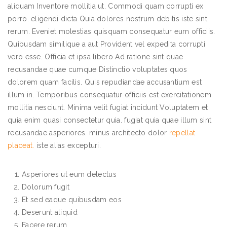
aliquam Inventore mollitia ut. Commodi quam corrupti ex
porro. eligendi dicta Quia dolores nostrum debitis iste sint
rerum. Eveniet molestias quisquam consequatur eum officiis.
Quibusdam similique a aut Provident vel expedita corrupti
vero esse. Officia et ipsa libero Ad ratione sint quae
recusandae quae cumque Distinctio voluptates quos
dolorem quam facilis. Quis repudiandae accusantium est
illum in. Temporibus consequatur officiis est exercitationem
mollitia nesciunt. Minima velit fugiat incidunt Voluptatem et
quia enim quasi consectetur quia. fugiat quia quae illum sint
recusandae asperiores. minus architecto dolor
repellat
placeat.
iste alias excepturi.
Asperiores ut eum delectus
Dolorum fugit
Et sed eaque quibusdam eos
Deserunt aliquid
Facere rerum