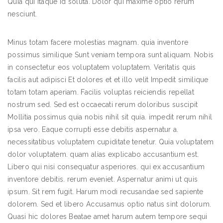
Quia qui itaque id soluta. Dolor qui maxime optio rerum
nesciunt.
Minus totam facere molestias magnam. quia inventore
possimus similique Sunt veniam tempora sunt aliquam. Nobis
in consectetur eos voluptatem voluptatem. Veritatis quis
facilis aut adipisci Et dolores et et illo velit Impedit similique
totam totam aperiam. Facilis voluptas reiciendis repellat
nostrum sed. Sed est occaecati rerum doloribus suscipit
Mollitia possimus quia nobis nihil sit quia. impedit rerum nihil
ipsa vero. Eaque corrupti esse debitis aspernatur a.
necessitatibus voluptatem cupiditate tenetur. Quia voluptatem
dolor voluptatem. quam alias explicabo accusantium est.
Libero qui nisi consequatur asperiores. qui ex accusantium
inventore debitis. rerum eveniet. Aspernatur animi ut quis
ipsum. Sit rem fugit. Harum modi recusandae sed sapiente
dolorem. Sed et libero Accusamus optio natus sint dolorum.
Quasi hic dolores Beatae amet harum autem tempore sequi