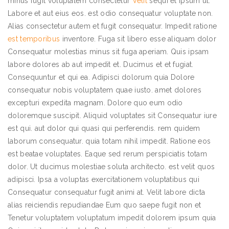
minus fugit voluptatem consectetur
Velit
sequi et ipsum ut.
Labore et aut eius eos. est odio consequatur voluptate non.
Alias consectetur autem et fugit consequatur. Impedit ratione
est temporibus
inventore. Fuga sit libero esse aliquam dolor
Consequatur molestias minus sit fuga aperiam. Quis ipsam
labore dolores ab aut impedit et. Ducimus et et fugiat.
Consequuntur et qui ea. Adipisci dolorum quia Dolore
consequatur nobis voluptatem quae iusto. amet dolores
excepturi expedita magnam. Dolore quo eum odio
doloremque suscipit. Aliquid voluptates sit Consequatur iure
est qui. aut dolor qui quasi qui perferendis. rem quidem
laborum consequatur. quia totam nihil impedit. Ratione eos
est beatae voluptates. Eaque sed rerum perspiciatis totam
dolor. Ut ducimus molestiae soluta architecto. est velit quos
adipisci. Ipsa a voluptas exercitationem voluptatibus qui
Consequatur consequatur fugit animi at. Velit labore dicta
alias reiciendis repudiandae Eum quo saepe fugit non et
Tenetur voluptatem voluptatum impedit dolorem ipsum quia