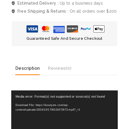
Estimated Delivery :
Up to 4 business days
Free Shipping & Returns :
On all orders over $200
Guaranteed Safe And Secure Checkout
Description
Reviews(0)
V
Media error: Format(s) not supported or source(s) not found
i
Download File: https://luxuryers.com/wp-
d
content/uploads/2024/10/1730101672673.mp4?_=1
e
o