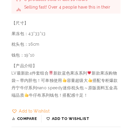
carts
8 products sold in last 18 hours
【尺寸】
果冻包：43*33*13
枕头包：16cm
钱包：19*10
【产品介绍】
LV最新款4件套组合
新款蓝色果冻系列
新款果冻购物
袋～带内胆包！可单独使用
容量超级大
搭配专柜爆款
丹宁牛仔系列nano speedy迷你枕头包～原版面料五金高
端品质
牛仔布系列钱包！搭配感十足！
Add to Wishlist
COMPARE
ADD TO WISHLIST