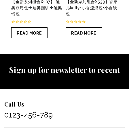
【全新系列组合X107】 迪
【全新系列组合X533】香奈
奥双肩包
迪奥圆饼
迪奥
儿kelly+小香流浪包+小香钱
钱包
包
0
0
out
out
READ MORE
READ MORE
of
of
5
5
Sign up for newsletter to recent
Call Us
0123-456-789