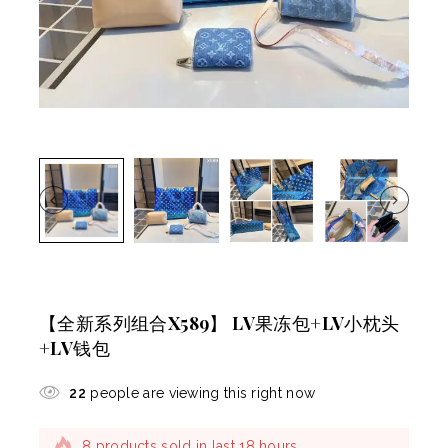
【全新系列组合X589】 LV果冻包+LV小枕头
+LV钱包
22
people are viewing this right now
Selling fast! Over 4 people have this in their